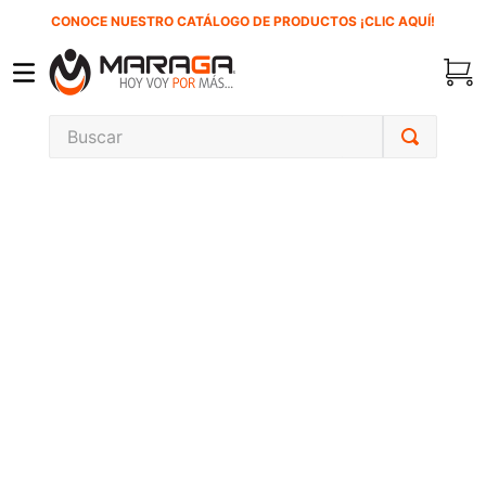
CONOCE NUESTRO CATÁLOGO DE PRODUCTOS ¡CLIC AQUÍ!
Buscar
TÉRMINOS MÁS BUSCADOS
1
.
carbones
2
.
inversora
3
.
interruptor
4
.
sierra sable
5
.
sierra cinta
6
.
lenox
7
.
clavos
8
.
esmeriladora