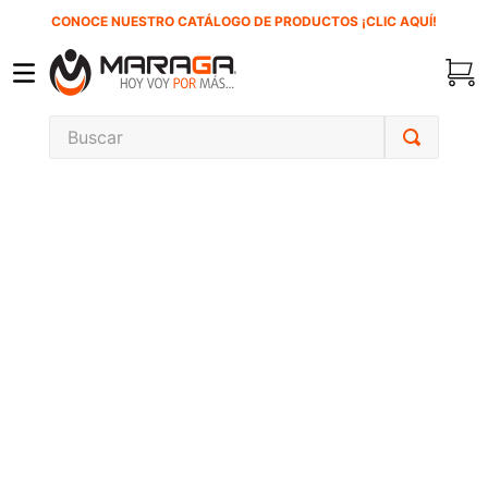
CONOCE NUESTRO CATÁLOGO DE PRODUCTOS ¡CLIC AQUÍ!
Buscar
TÉRMINOS MÁS BUSCADOS
1
.
carbones
2
.
inversora
3
.
interruptor
4
.
sierra sable
5
.
sierra cinta
6
.
lenox
7
.
clavos
8
.
esmeriladora