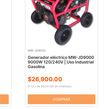
MW-JD9000
Generador eléctrico MW-JD9000
9000W 120/240V | Uso Industrial
Gasolina
$
26
,
900
.
00
O
12
x
de
$2241.66
sin intereses