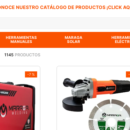
NOCE NUESTRO CATÁLOGO DE PRODUCTOS ¡CLICK AQ
 BUSCADOS
HERRAMIENTAS
MARAGA
HERRAMI
MANUALES
SOLAR
ELÉCTR
1145
PRODUCTOS
-
7 %
-