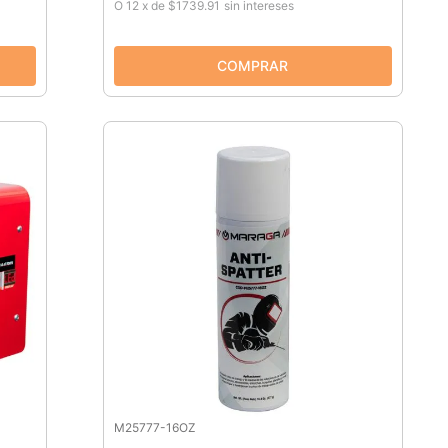
O
12
x
de
$1739.91
sin intereses
M25777-16OZ