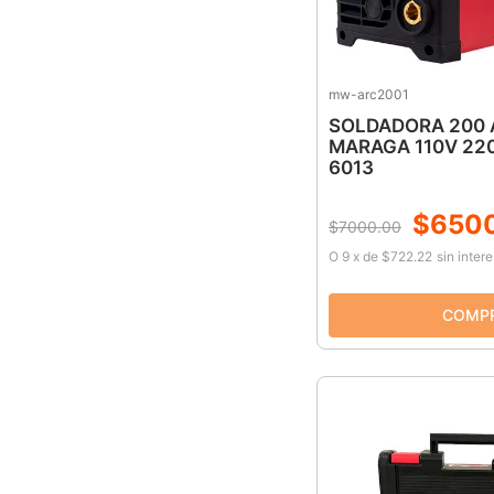
10
.
ke500
mw-arc2001
SOLDADORA 200
MARAGA 110V 22
6013
$
650
$
7000
.
00
O
9
x
de
$722.22
sin inter