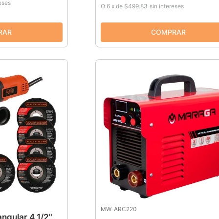
reses
O
6
x
de
$499.83
sin intereses
MW-ARC220
ngular 4 1/2"