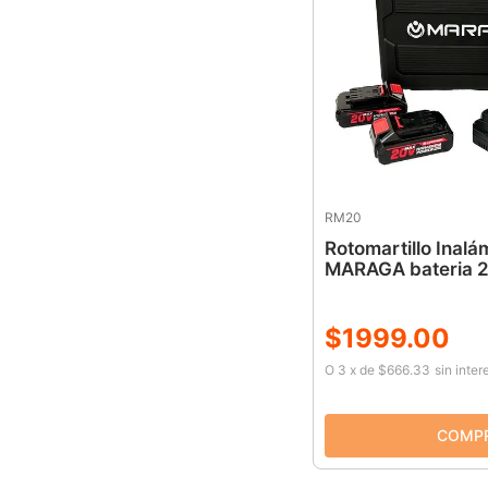
RM20
Rotomartillo Inal
MARAGA bateria 
$
1999
.
00
O
3
x
de
$666.33
sin inter