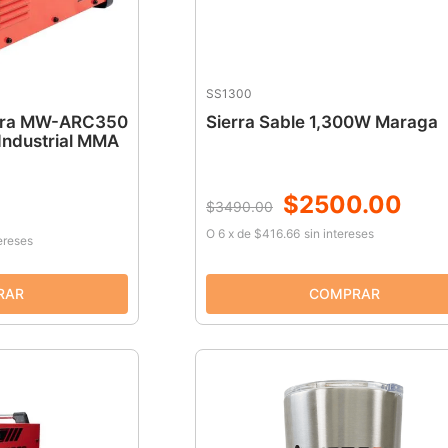
SS1300
sora MW-ARC350
Sierra Sable 1,300W Maraga
Industrial MMA
$
2500
.
00
$
3490
.
00
O
6
x
de
$416.66
sin intereses
tereses