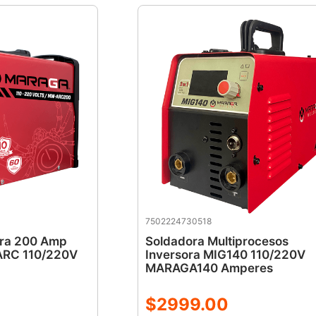
7502224730518
ora 200 Amp
Soldadora Multiprocesos
RC 110/220V
Inversora MIG140 110/220V
MARAGA140 Amperes
$
2999
.
00