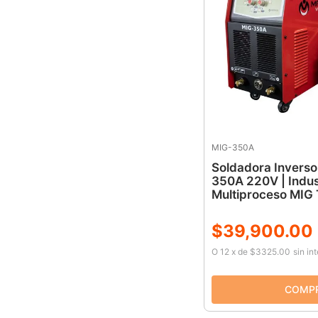
MIG-350A
Soldadora Invers
350A 220V | Indus
Multiproceso MIG
$
39
,
900
.
00
O
12
x
de
$3325.00
sin in