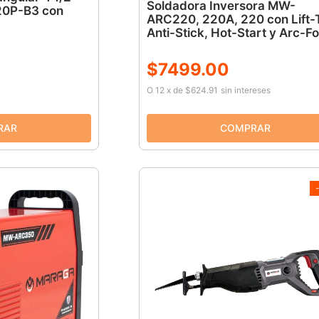
Soldadora Inversora MW-
20P-B3 con
ARC220, 220A, 220 con Lift-T
Anti-Stick, Hot-Start y Arc-F
$
7499
.
00
O
12
x
de
$624.91
sin intereses