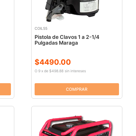
COIL55
Pistola de Clavos 1 a 2-1/4
Pulgadas Maraga
$
4490
.
00
O
9
x
de
$498.88
sin intereses