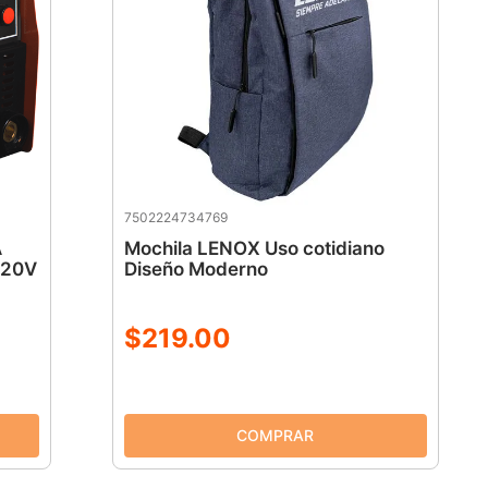
7502224734769
A
Mochila LENOX Uso cotidiano
220V
Diseño Moderno
$
219
.
00