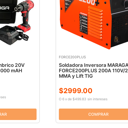
FORCE200PLUS
ámbrico 20V
Soldadora Inversora MARAG
2000 mAH
FORCE200PLUS 200A 110V/
MMA y Lift TIG
$
2999
.
00
eses
O
6
x
de
$499.83
sin intereses