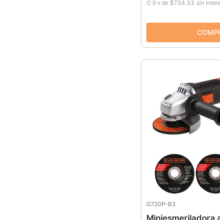
O
9
x
de
$734.33
sin inte
G720P-B3
Miniesmeriladora a