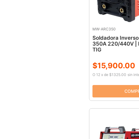
MW-ARC350
Soldadora Inver
350A 220/440V | 
TIG
$
15
,
900
.
00
O
12
x
de
$1325.00
sin in