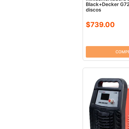
Black+Decker G7
discos
$
739
.
00