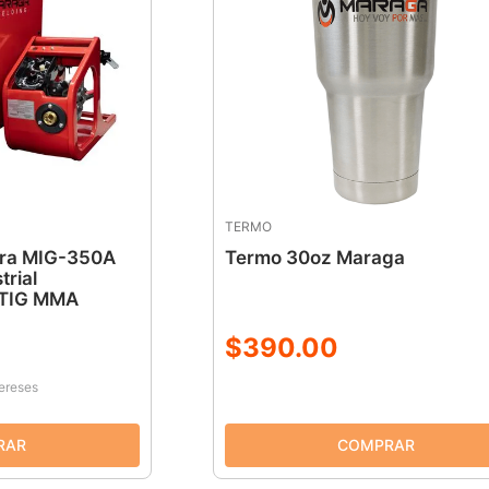
TERMO
ora MIG-350A
Termo 30oz Maraga
trial
 TIG MMA
$
390
.
00
tereses