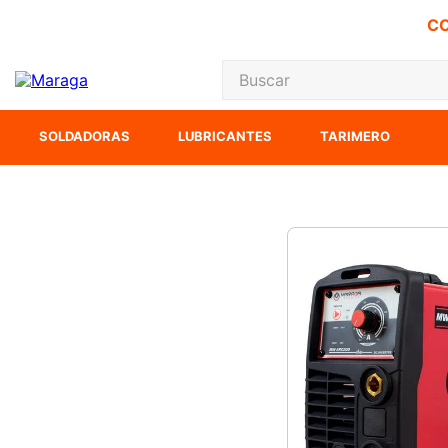
CO
Buscar
TÉRMINOS MÁS
SOLDADORAS
LUBRICANTES
TARIMERO
1
.
carbones
2
.
inversora
3
.
interruptor
4
.
esmeriladora
5
.
sierra cinta
6
.
sierra sable
7
.
clavos
8
.
lenox
9
.
ecoklean