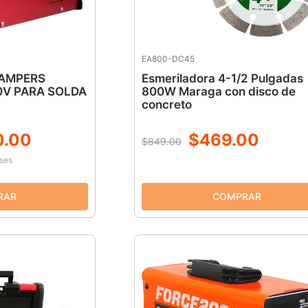
EA800-DC45
 AMPERS
Esmeriladora 4-1/2 Pulgadas
0V PARA SOLDA
800W Maraga con disco de
concreto
0
.
00
$
469
.
00
$
849
.
00
eses