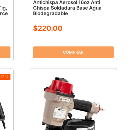
Antichispa Aerosol 16oz Anti
ig,
Chispa Soldadura Base Agua
orce
Biodegradable
$
220
.
00
-
28 %