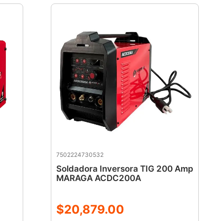
7502224730532
Soldadora Inversora TIG 200 Amp
MARAGA ACDC200A
$
20
,
879
.
00