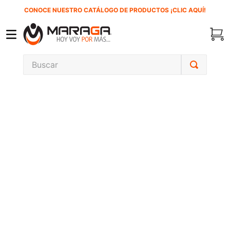
CONOCE NUESTRO CATÁLOGO DE PRODUCTOS ¡CLIC AQUÍ!
Buscar
TÉRMINOS MÁS BUSCADOS
1
.
carbones
2
.
inversora
3
.
interruptor
4
.
sierra sable
5
.
sierra cinta
6
.
lenox
7
.
clavos
8
.
esmeriladora