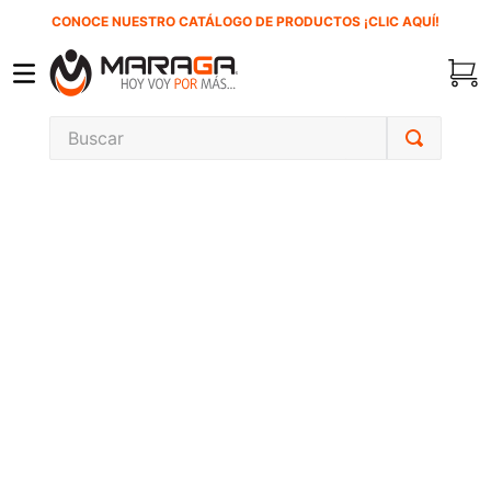
CONOCE NUESTRO CATÁLOGO DE PRODUCTOS ¡CLIC AQUÍ!
Buscar
TÉRMINOS MÁS BUSCADOS
1
.
inversora
2
.
carbones
3
.
sierra cinta
4
.
sierra sable
5
.
interruptor
6
.
lenox
7
.
esmeriladora
8
.
clavos