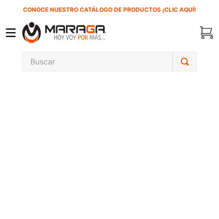
CONOCE NUESTRO CATÁLOGO DE PRODUCTOS ¡CLIC AQUÍ!
Buscar
TÉRMINOS MÁS BUSCADOS
1
.
carbones
2
.
inversora
3
.
interruptor
4
.
sierra cinta
5
.
lenox
6
.
esmeriladora
7
.
sierra sable
8
.
clavos