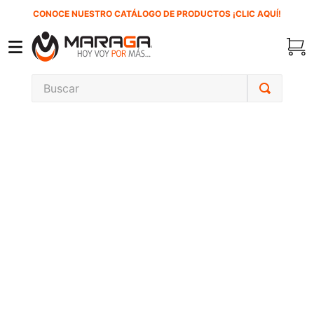
CONOCE NUESTRO CATÁLOGO DE PRODUCTOS ¡CLIC AQUÍ!
Buscar
TÉRMINOS MÁS BUSCADOS
1
.
carbones
2
.
inversora
3
.
interruptor
4
.
sierra cinta
5
.
sierra sable
6
.
esmeriladora
7
.
lenox
8
.
clavos