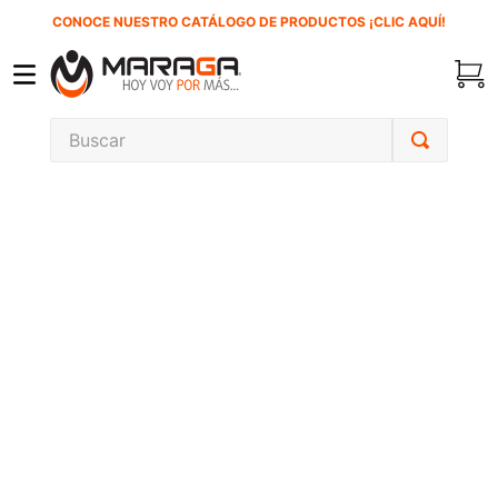
CONOCE NUESTRO CATÁLOGO DE PRODUCTOS ¡CLIC AQUÍ!
Buscar
TÉRMINOS MÁS BUSCADOS
1
.
carbones
2
.
inversora
3
.
interruptor
4
.
sierra sable
5
.
sierra cinta
6
.
lenox
7
.
clavos
8
.
esmeriladora