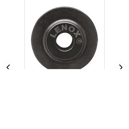
A21193
Cortador de Tubo Rueda
TCW158SS2
$
154
.
00