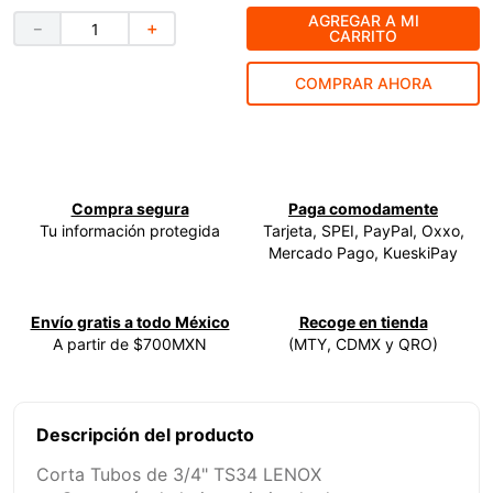
AGREGAR A MI
－
＋
9
.
ecoklean
CARRITO
10
.
ke500
COMPRAR AHORA
Compra segura
Paga comodamente
Tu información protegida
Tarjeta, SPEI, PayPal, Oxxo,
Mercado Pago, KueskiPay
Envío gratis a todo México
Recoge en tienda
A partir de $700MXN
(MTY, CDMX y QRO)
Descripción del producto
Corta Tubos de 3/4" TS34 LENOX