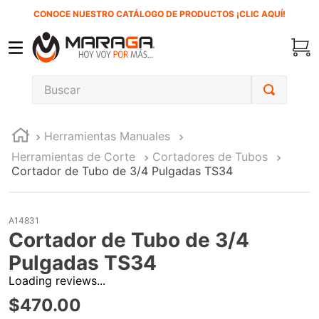
CONOCE NUESTRO CATÁLOGO DE PRODUCTOS ¡CLIC AQUÍ!
Buscar
TÉRMINOS MÁS BUSCADOS
Herramientas Manuales
1
.
carbones
Herramientas de Corte
Cortadores de Tubos
2
.
inversora
Cortador de Tubo de 3/4 Pulgadas TS34
3
.
interruptor
4
.
sierra cinta
A14831
Cortador de Tubo de 3/4
5
.
sierra sable
Pulgadas TS34
6
.
esmeriladora
Loading reviews...
7
.
lenox
$
470
.
00
8
.
clavos