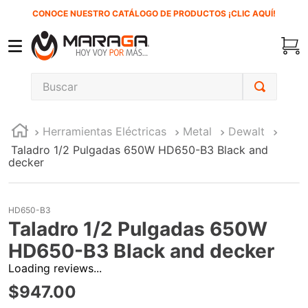
CONOCE NUESTRO CATÁLOGO DE PRODUCTOS ¡CLIC AQUÍ!
Buscar
TÉRMINOS MÁS BUSCADOS
Herramientas Eléctricas
Metal
Dewalt
1
.
carbones
Taladro 1/2 Pulgadas 650W HD650-B3 Black and
2
.
inversora
decker
3
.
interruptor
4
.
sierra sable
HD650-B3
Taladro 1/2 Pulgadas 650W
5
.
ke500
HD650-B3 Black and decker
6
.
ecoklean
Loading reviews...
7
.
sierra cinta
$
947
.
00
8
.
lenox