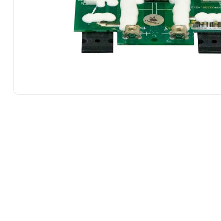
10
.
esmeriladora