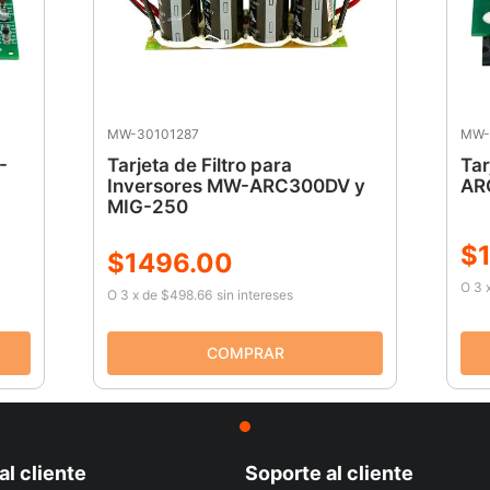
MW-30101287
MW-
-
Tarjeta de Filtro para
Tar
Inversores MW-ARC300DV y
AR
MIG-250
$
$
1496
.
00
O
3
O
3
x
de
$498.66
sin intereses
al cliente
Soporte al cliente