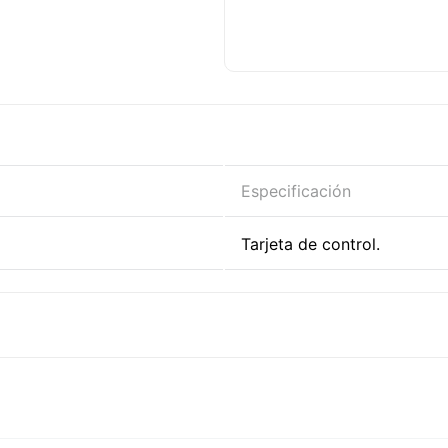
Refacción para máq
Compatible con l
Repuesto de ajuste p
Ayuda a mantener e
Especificación
Tarjeta de control.