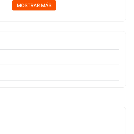
uina de soldar.
MOSTRAR MÁS
os modelos MW-ARC300DV y MIG250.
reciso y fácil instalación.
l desempeño y la eficiencia del equipo.