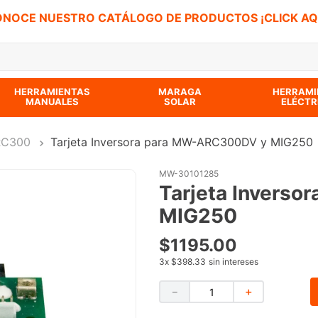
NOCE NUESTRO CATÁLOGO DE PRODUCTOS ¡CLICK AQ
 BUSCADOS
HERRAMIENTAS
MARAGA
HERRAMI
MANUALES
SOLAR
ELÉCTR
RC300
Tarjeta Inversora para MW-ARC300DV y MIG250
MW-30101285
Tarjeta Invers
MIG250
$
1195
.
00
3
x
$398.33
sin intereses
－
＋