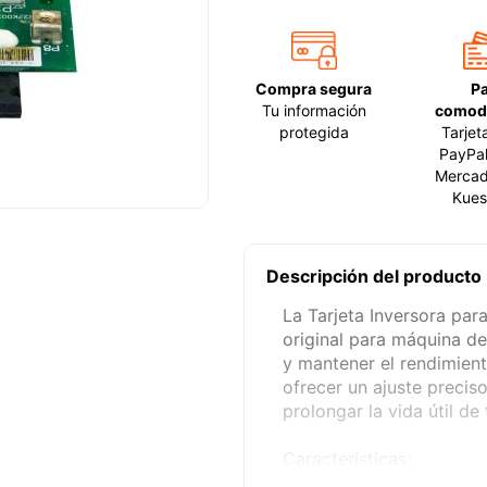
Compra segura
P
Tu información
comod
protegida
Tarjet
PayPal
Mercad
Kues
Descripción del producto
La Tarjeta Inversora p
original para máquina de
y mantener el rendimien
ofrecer un ajuste precis
prolongar la vida útil de
Características: