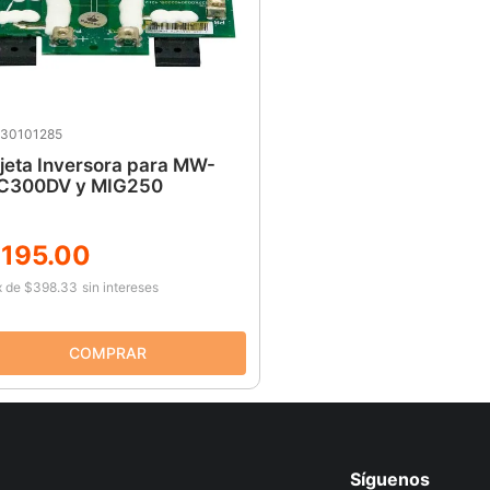
30101285
jeta Inversora para MW-
C300DV y MIG250
1195
.
00
x
de
$398.33
sin intereses
Síguenos