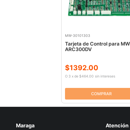
MW-30101303
Tarjeta de Control para MW
ARC300DV
$
1392
.
00
O
3
x
de
$464.00
sin intereses
Maraga
Atención 