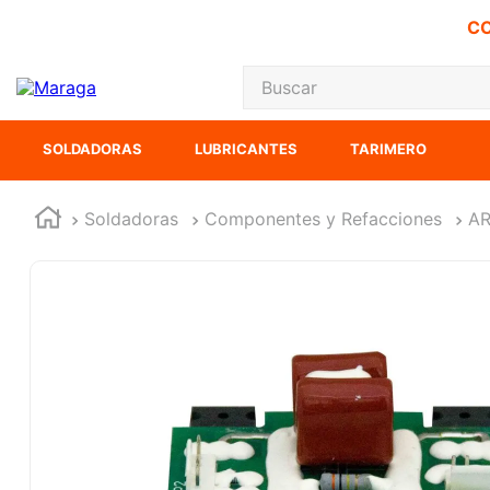
CO
Buscar
TÉRMINOS MÁS
SOLDADORAS
LUBRICANTES
TARIMERO
1
.
carbones
2
.
inversora
Soldadoras
Componentes y Refacciones
A
3
.
interruptor
4
.
sierra sable
5
.
ecoklean
6
.
ke500
7
.
sierra cinta
8
.
lenox
9
.
-cut