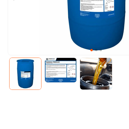
10
.
esmeriladora