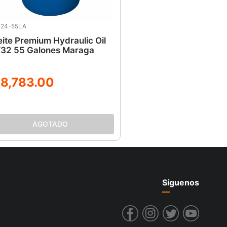
324-55LA
ite Premium Hydraulic Oil
32 55 Galones Maraga
18
,
783
.
00
Síguenos