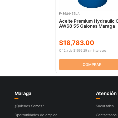
F-8684-55LA
Aceite Premium Hydraulic O
AW68 55 Galones Maraga
$
18
,
783
.
00
O
12
x
de
$1565.25
sin intereses
Maraga
Atención 
¿Quienes Somos?
Sucursales
Oportunidades de empleo
Contáctanos