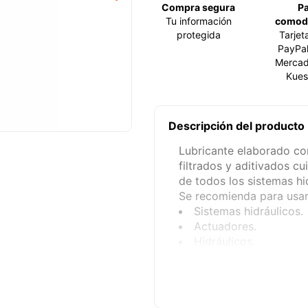
Compra segura
P
Tu información
comod
protegida
Tarjet
PayPal
Mercad
Kues
Descripción del producto
Lubricante elaborado con
filtrados y aditivados c
de todos los sistemas hi
Se recomienda para usar
Sistemas hidráulicos.
Actuadores.
Hidráulicos.
Prensas.
Transmisiones de máq
Compresores de aire q
antidesgaste.