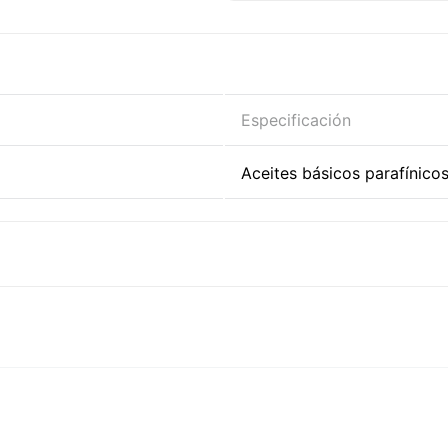
Grúas.
Sistemas de levante 
Bombas de agua.
Ficha técnica
Especificación
Aceites básicos parafínicos