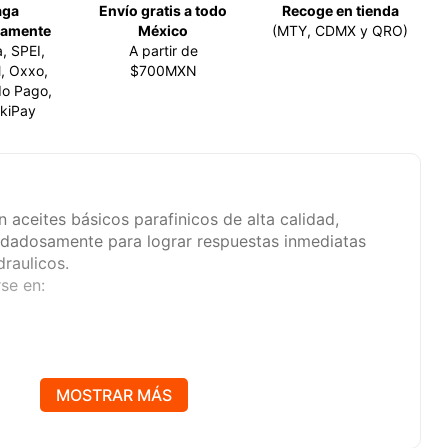
aga
Envío gratis a todo
Recoge en tienda
amente
México
(MTY, CDMX y QRO)
a, SPEI,
A partir de
, Oxxo,
$700MXN
o Pago,
kiPay
 aceites básicos parafinicos de alta calidad,
uidadosamente para lograr respuestas inmediatas
draulicos.
se en:
uinas herramientas.
MOSTRAR MÁS
ue requieren de un aceite con características