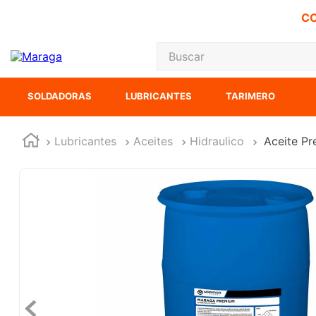
CO
Buscar
TÉRMINOS MÁS
SOLDADORAS
LUBRICANTES
TARIMERO
1
.
carbones
2
.
inversora
Lubricantes
Aceites
Hidraulico
Aceite P
3
.
interruptor
4
.
sierra sable
5
.
ecoklean
6
.
ke500
7
.
sierra cinta
8
.
lenox
9
.
-cut