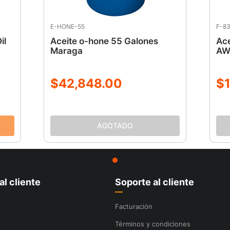
E-HONE-55
F-8
il
Aceite o-hone 55 Galones
Ace
Maraga
AW
$
42
,
848
.
00
$
al cliente
Soporte al cliente
Facturación
Términos y condiciones