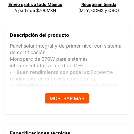
Envío gratis a todo México
Recoge en tienda
A partir de $700MXN
(MTY, CDMX y QRO)
Descripción del producto
Panel solar integral y de primer nivel con sistema
de certificación
Monoperc de 370W para sistemas
interconectados a la red de CFE.
Buen rendimiento con poca luz:
Excelente
rendimiento en entornos con poca luz
Alta eficiencia:
Las barras colectoras densas
acortan las distancias de conducción de corriente
entre las barras y reducen la resistencia en serie;
MOSTRAR MÁS
aumenta la potencia de salida de 7-8W
Minimizar el efecto de grieta:
Recolecta más
corriente, casi no se pierde eficiencia de
generación de energía por celdas internas
agrietadas
Especificaciones técnicas