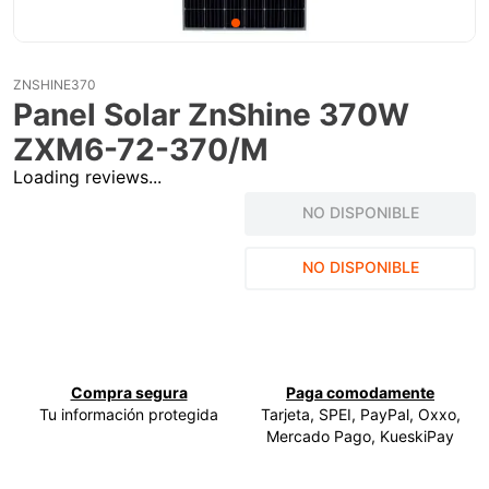
9
.
ke500
10
.
-cut
ZNSHINE370
Panel Solar ZnShine 370W
ZXM6-72-370/M
Loading reviews...
NO DISPONIBLE
NO DISPONIBLE
Compra segura
Paga comodamente
Tu información protegida
Tarjeta, SPEI, PayPal, Oxxo,
Mercado Pago, KueskiPay