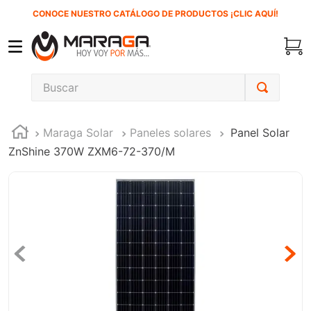
CONOCE NUESTRO CATÁLOGO DE PRODUCTOS ¡CLIC AQUÍ!
Buscar
TÉRMINOS MÁS BUSCADOS
Maraga Solar
Paneles solares
Panel Solar
1
.
carbones
ZnShine 370W ZXM6-72-370/M
2
.
inversora
3
.
interruptor
4
.
sierra sable
5
.
sierra cinta
6
.
lenox
7
.
clavos
8
.
esmeriladora