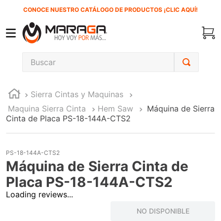
CONOCE NUESTRO CATÁLOGO DE PRODUCTOS ¡CLIC AQUÍ!
Buscar
TÉRMINOS MÁS BUSCADOS
Sierra Cintas y Maquinas
1
.
inversora
Maquina Sierra Cinta
Hem Saw
Máquina de Sierra
2
.
carbones
Cinta de Placa PS-18-144A-CTS2
3
.
sierra cinta
4
.
sierra sable
PS-18-144A-CTS2
Máquina de Sierra Cinta de
5
.
interruptor
Placa PS-18-144A-CTS2
6
.
esmeriladora
Loading reviews...
7
.
lenox
NO DISPONIBLE
8
.
clavos