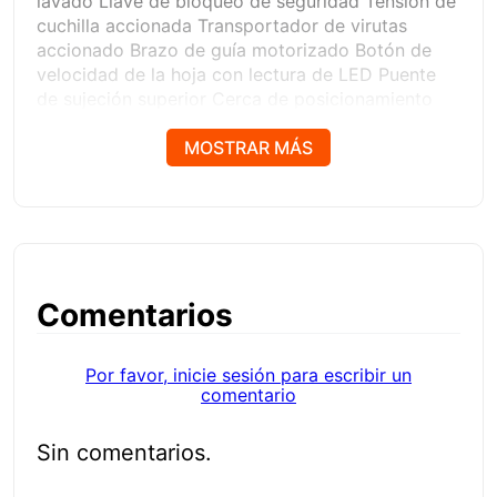
lavado Llave de bloqueo de seguridad Tensión de
cuchilla accionada Transportador de virutas
accionado Brazo de guía motorizado Botón de
velocidad de la hoja con lectura de LED Puente
de sujeción superior Cerca de posicionamiento
con indexación automática Consola de control
con pantalla táctil de 9 ? Listo para la Industria
MOSTRAR MÁS
4.0 Diagnóstico Remoto Controlador de
seguridad integrado Recorrido controlado por el
servidor (SCT)
Comentarios
Por favor, inicie sesión para escribir un
comentario
Sin comentarios.