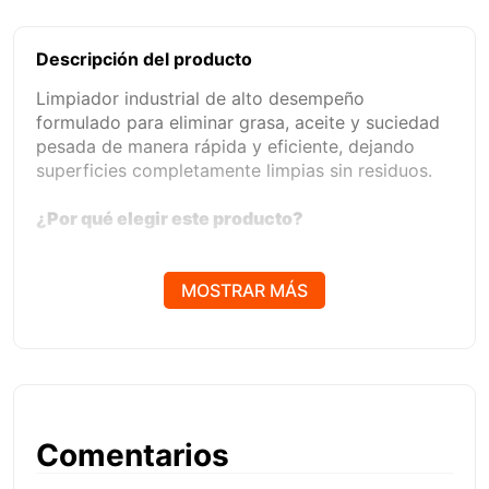
Descripción del producto
Limpiador industrial de alto desempeño
formulado para eliminar grasa, aceite y suciedad
pesada de manera rápida y eficiente, dejando
superficies completamente limpias sin residuos.
¿Por qué elegir este producto?
Porque ofrece una limpieza potente sin los
riesgos de solventes agresivos, siendo seguro,
MOSTRAR MÁS
eficiente y amigable con el medio ambiente.
Beneficios Clave
• Fórmula biodegradable
• Sin VOC
Comentarios
• Limpieza profunda
• No deja residuos