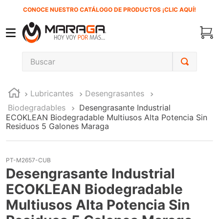
CONOCE NUESTRO CATÁLOGO DE PRODUCTOS ¡CLIC AQUÍ!
Buscar
TÉRMINOS MÁS BUSCADOS
Lubricantes
Desengrasantes
1
.
carbones
Biodegradables
Desengrasante Industrial
2
.
inversora
ECOKLEAN Biodegradable Multiusos Alta Potencia Sin
Residuos 5 Galones Maraga
3
.
interruptor
4
.
esmeriladora
PT-M2657-CUB
5
.
sierra cinta
Desengrasante Industrial
6
.
sierra sable
ECOKLEAN Biodegradable
7
.
clavos
Multiusos Alta Potencia Sin
8
.
lenox