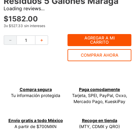
Residuos 5 Galones Maraga
Loading reviews...
9
.
ecoklean
$
1582
.
00
10
.
ke500
3
x
$527.33
sin intereses
AGREGAR A MI
－
＋
CARRITO
COMPRAR AHORA
Compra segura
Paga comodamente
Tu información protegida
Tarjeta, SPEI, PayPal, Oxxo,
Mercado Pago, KueskiPay
Envío gratis a todo México
Recoge en tienda
A partir de $700MXN
(MTY, CDMX y QRO)