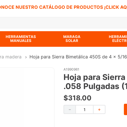
NOCE NUESTRO CATÁLOGO DE PRODUCTOS ¡CLICK AQ
 BUSCADOS
HERRAMIENTAS
MARAGA
HERRAMI
MANUALES
SOLAR
ELÉCTR
ra madera
Hoja para Sierra Bimetálica 450S de 4 x 5/1
A1990961
Hoja para Sierra
.058 Pulgadas (
$
318
.
00
－
＋