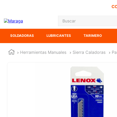
CO
Buscar
TÉRMINOS MÁS
SOLDADORAS
LUBRICANTES
TARIMERO
1
.
inversora
2
.
carbones
Herramientas Manuales
Sierra Caladoras
Pa
3
.
sierra cinta
4
.
sierra sable
5
.
interruptor
6
.
lenox
7
.
esmeriladora
8
.
clavos
9
.
ke500