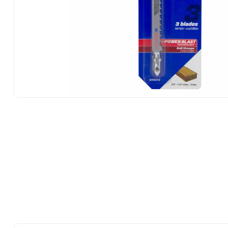
10
.
-cut