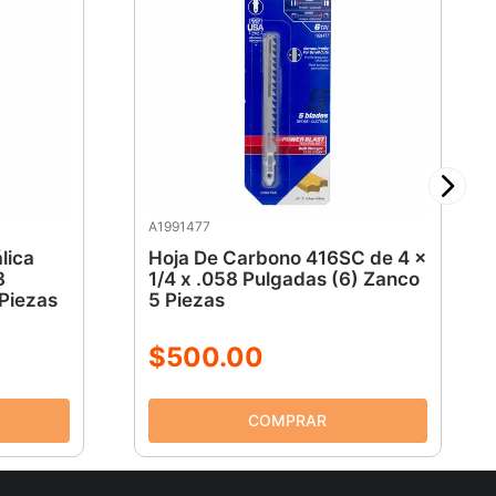
A1991477
lica
Hoja De Carbono 416SC de 4 x
8
1/4 x .058 Pulgadas (6) Zanco
 Piezas
5 Piezas
$
500
.
00