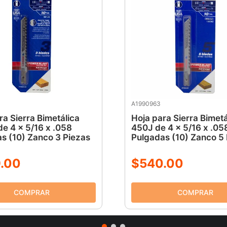
A1990963
ra Sierra Bimetálica
Hoja para Sierra Bimetá
e 4 x 5/16 x .058
450J de 4 x 5/16 x .05
s (10) Zanco 3 Piezas
Pulgadas (10) Zanco 5
9
.
00
$
540
.
00