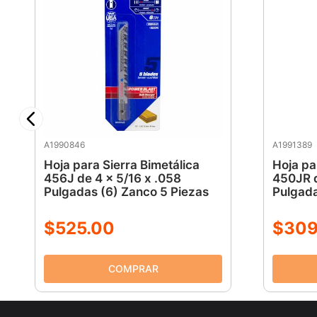
A1990846
A1991389
Hoja para Sierra Bimetálica
Hoja pa
456J de 4 x 5/16 x .058
450JR d
Pulgadas (6) Zanco 5 Piezas
Pulgada
$
525
.
00
$
30