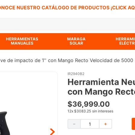
NOCE NUESTRO CATÁLOGO DE PRODUCTOS ¡CLICK AQ
 BUSCADOS
HERRAMIENTAS
MARAGA
HERRAMI
MANUALES
SOLAR
ELÉCTR
ave de impacto de 1'' con Mango Recto Velocidad de 5000
IR2940B2
Herramienta Neu
con Mango Rect
$
36
,
999
.
00
12
x
$3083.25
sin intereses
－
＋