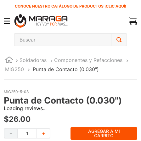
CONOCE NUESTRO CATÁLOGO DE PRODUCTOS ¡CLIC AQUÍ!
Buscar
TÉRMINOS MÁS BUSCADOS
Soldadoras
Componentes y Refacciones
1
.
carbones
MIG250
Punta de Contacto (0.030")
2
.
inversora
3
.
interruptor
MIG250-5-08
4
.
sierra cinta
Punta de Contacto (0.030")
5
.
sierra sable
Loading reviews...
6
.
esmeriladora
$
26
.
00
7
.
lenox
AGREGAR A MI
－
＋
CARRITO
8
.
clavos