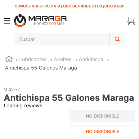
CONOCE NUESTRO CATÁLOGO DE PRODUCTOS ¡CLIC AQUÍ!
Buscar
TÉRMINOS MÁS BUSCADOS
Lubricantes
Aceites
Antichispa
1
.
carbones
Antichispa 55 Galones Maraga
2
.
inversora
3
.
interruptor
M-25777
4
.
sierra cinta
Antichispa 55 Galones Maraga
5
.
lenox
Loading reviews...
6
.
esmeriladora
NO DISPONIBLE
7
.
sierra sable
NO DISPONIBLE
8
.
ke500