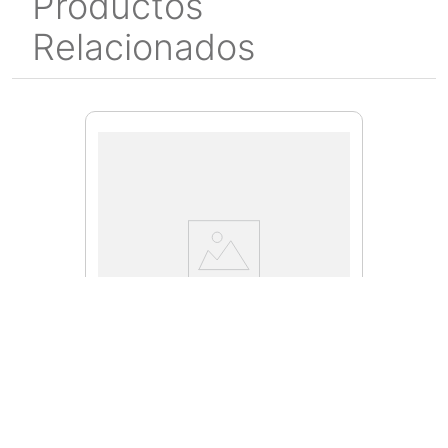
Productos
Relacionados
WT402K-6
Caja de Hoja para Sierra Sable
WT402K