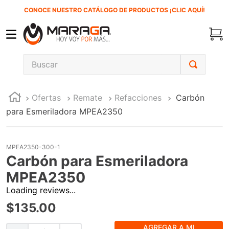
CONOCE NUESTRO CATÁLOGO DE PRODUCTOS ¡CLIC AQUÍ!
Buscar
TÉRMINOS MÁS BUSCADOS
Ofertas
Remate
Refacciones
Carbón
1
.
carbones
para Esmeriladora MPEA2350
2
.
inversora
3
.
interruptor
MPEA2350-300-1
4
.
sierra cinta
Carbón para Esmeriladora
5
.
lenox
MPEA2350
Loading reviews...
6
.
esmeriladora
$
135
.
00
7
.
sierra sable
8
.
ke500
AGREGAR A MI